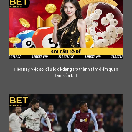
Hiện nay, việc soi cầu lô đề đang trở thành tâm điểm quan
tâm của [...]