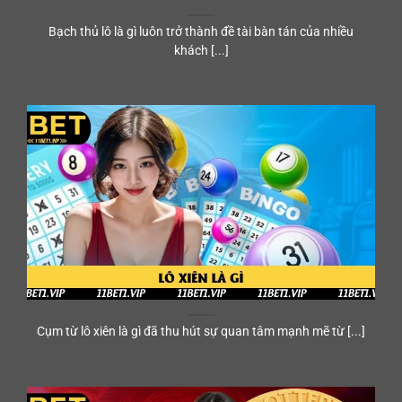
Bạch thủ lô là gì luôn trở thành đề tài bàn tán của nhiều
khách [...]
Cụm từ lô xiên là gì đã thu hút sự quan tâm mạnh mẽ từ [...]