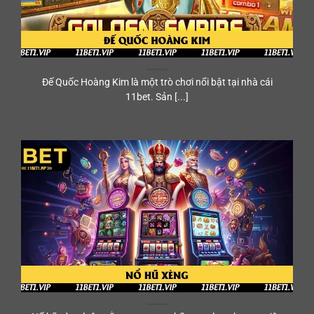
Đế Quốc Hoàng Kim là một trò chơi nổi bật tại nhà cái
11bet. Sản [...]