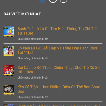
BÀI VIẾT MỚI NHẤT
Bạch Thủ Lô Là Gì: Tìm Hiểu Thông Tin Chi Tiết
Từ 11Bet
Chức năng bình luận bị tắt
ở
Bạch
Thủ
Lô Xiên Là Gì: Giải Đáp Và Tổng Hợp Cách Chơi
Lô
Tại 11bet
Là
Chức năng bình luận bị tắt
ở
Gì:
Lô
Tìm
Xiên
Soi Cầu Lô Đề 11bet: Chiến Thuật Chơi Trò Xổ Số
Hiểu
Là
Thông
Hữu Hiệu
Gì:
Tin
Chức năng bình luận bị tắt
ở
Giải
Chi
Soi
Đáp
Tiết
Cầu
Kèo Cả Trận 11bet: Những Điều Có Thể Bạn Chưa
Và
Từ
Lô
Tổng
Biết
11Bet
Đề
Hợp
Chức năng bình luận bị tắt
ở
11bet:
Cách
Kèo
Chiến
Chơi
Cả
Thuật