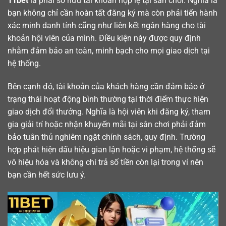
11bet
là phải sở hữu tài khoản hợp lệ tại sân chơi. Nghĩa là
bạn không chỉ cần hoàn tất đăng ký mà còn phải tiến hành
xác minh danh tính cũng như liên kết ngân hàng cho tài
khoản hội viên của mình. Điều kiện này được quy định
nhằm đảm bảo an toàn, minh bạch cho mọi giao dịch tại
hệ thống.
Bên cạnh đó, tài khoản của khách hàng cần đảm bảo ở
trạng thái hoạt động bình thường tại thời điểm thực hiện
giao dịch đổi thưởng. Nghĩa là hội viên khi đăng ký, tham
gia giải trí hoặc nhận khuyến mãi tại sân chơi phải đảm
bảo tuân thủ nghiêm ngặt chính sách, quy định. Trường
hợp phát hiện dấu hiệu gian lận hoặc vi phạm, hệ thống sẽ
vô hiệu hóa và không chi trả số tiền còn lại trong ví nên
bạn cần hết sức lưu ý.