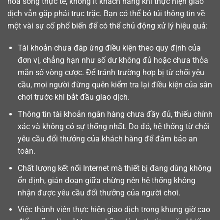
hóa song thực tế, không ít khách hàng khi thực hiện giao
dịch vẫn gặp phải trục trặc. Bạn có thể bỏ túi thông tin về
một vài sự cố phổ biến để có thể chủ động xử lý hiệu quả:
Tài khoản chưa đáp ứng điều kiện theo quy định của
đơn vị, chẳng hạn như số dư không đủ hoặc chưa thỏa
mãn số vòng cược. Để tránh trường hợp bị từ chối yêu
cầu, mọi người đừng quên kiểm tra lại điều kiện của sân
chơi trước khi bắt đầu giao dịch.
Thông tin tài khoản ngân hàng chưa đầy đủ, thiếu chính
xác và không có sự thống nhất. Do đó, hệ thống từ chối
yêu cầu đổi thưởng của khách hàng để đảm bảo an
toàn.
Chất lượng kết nối Internet mà thiết bị đang dùng không
ổn định, gián đoạn giữa chừng nên hệ thống không
nhận được yêu cầu đổi thưởng của người chơi.
Việc thành viên thực hiện giao dịch trong khung giờ cao