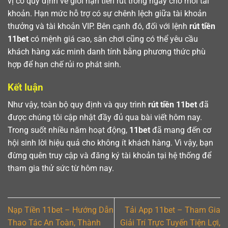
vị có quy định về giới hạn tiền rút trong ngày cho mỗi tài
khoản. Hạn mức hỗ trợ có sự chênh lệch giữa tài khoản
thưởng và tài khoản VIP. Bên cạnh đó, đối với lệnh
rút tiền
11bet
có mệnh giá cao, sân chơi cũng có thể yêu cầu
khách hàng xác minh danh tính bằng phương thức phù
hợp để hạn chế rủi ro phát sinh.
Kết luận
Như vậy, toàn bộ quy định và quy trình
rút tiền 11bet
đã
được chúng tôi cập nhật đầy đủ qua bài viết hôm nay.
Trong suốt nhiều năm hoạt động,
11bet
đã mang đến cơ
hội sinh lời hiệu quả cho không ít khách hàng. Vì vậy, bạn
đừng quên truy cập và đăng ký tài khoản tại hệ thống để
tham gia thử sức từ hôm nay.
Nạp Tiền 11bet – Hướng Dẫn
Tải App 11bet – Tham Gia
Thao Tác An Toàn, Thành
Giải Trí Trực Tuyến Tiện Lợi,