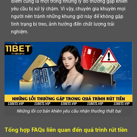
điểm cũng là một trong những lý do thường gặp khiến
yêu cầu bị xử lý chậm. Vì vậy, chuyên gia khuyên mọi
người nên tránh những khung giờ này để không gặp
tình trạng bị treo, ảnh hưởng đến chất lượng trải
nghiệm.
Những lỗi cơ bản khiên yêu cầu nhận thưởng thất bại
Tổng hợp FAQs liên quan đến quá trình rút tiền