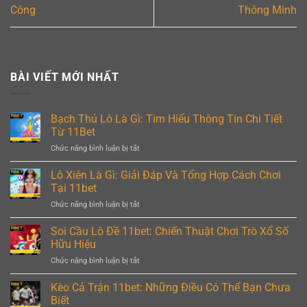
Công
Thông Minh
BÀI VIẾT MỚI NHẤT
Bạch Thủ Lô Là Gì: Tìm Hiểu Thông Tin Chi Tiết
Từ 11Bet
Chức năng bình luận bị tắt
ở
Bạch
Thủ
Lô Xiên Là Gì: Giải Đáp Và Tổng Hợp Cách Chơi
Lô
Tại 11bet
Là
Chức năng bình luận bị tắt
ở
Gì:
Lô
Tìm
Xiên
Soi Cầu Lô Đề 11bet: Chiến Thuật Chơi Trò Xổ Số
Hiểu
Là
Thông
Hữu Hiệu
Gì:
Tin
Chức năng bình luận bị tắt
ở
Giải
Chi
Soi
Đáp
Tiết
Cầu
Kèo Cả Trận 11bet: Những Điều Có Thể Bạn Chưa
Và
Từ
Lô
Tổng
Biết
11Bet