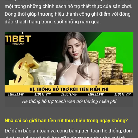
một trong những chính sách hỗ trợ thiết thực của sân chơi.
Đồng thời giúp thương hiệu thành công ghi điểm với đông
đảo khách hàng trong suốt những năm qua.
Hệ thống hỗ trợ thành viên đổi thưởng miễn phí
Nhà cái có giới hạn tiền rút thực hiện trong ngày không?
Để đảm bảo an toàn và công bằng trên toàn hệ thống, đơn