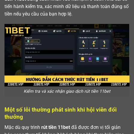
tiến hành kiểm tra, xác minh dữ liệu và thanh toán đúng số
tiền nếu yêu cầu của bạn hợp lệ.
Kiểm tra và xác nhận giao dịch rút tiền 11bet
Một số lỗi thường phát sinh khi hội viên đổi
thưởng
Mặc dù quy trình
rút tiền 11bet
đã được đơn vị tối giản