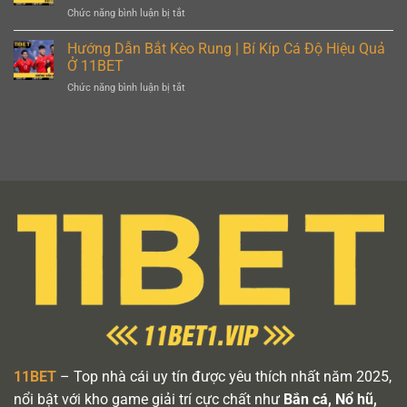
Đề
Hợp
Chức năng bình luận bị tắt
ở
11bet:
Cách
Kèo
Chiến
Chơi
Cả
Hướng Dẫn Bắt Kèo Rung | Bí Kíp Cá Độ Hiệu Quả
Thuật
Tại
Trận
Chơi
Ở 11BET
11bet
11bet:
Trò
Chức năng bình luận bị tắt
ở
Những
Xổ
Hướng
Điều
Số
Dẫn
Có
Hữu
Bắt
Thể
Hiệu
Kèo
Bạn
Rung
Chưa
|
Biết
Bí
Kíp
Cá
Độ
Hiệu
Quả
Ở
11BET
11BET
– Top nhà cái uy tín được yêu thích nhất năm 2025,
nổi bật với kho game giải trí cực chất như
Bắn cá, Nổ hũ,