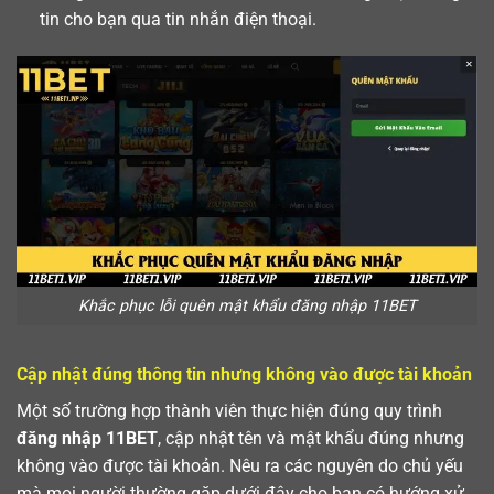
tin cho bạn qua tin nhắn điện thoại.
Khắc phục lỗi quên mật khẩu đăng nhập 11BET
Cập nhật đúng thông tin nhưng không vào được tài khoản
Một số trường hợp thành viên thực hiện đúng quy trình
đăng nhập 11BET
, cập nhật tên và mật khẩu đúng nhưng
không vào được tài khoản. Nêu ra các nguyên do chủ yếu
mà mọi người thường gặp dưới đây cho bạn có hướng xử