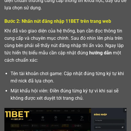
diện chuẩn thường cung cấp thông tin khoa học, đầy đủ để
lựa chọn sử dụng.
Bước 2: Nhấn nút đăng nhập 11BET trên trang web
Khi đã vào giao diện của hệ thống, bạn cần đọc thông tin
cung cấp và chuyên mục chính. Sau đó nhìn lên phía trên
cùng bên phải sẽ thấy nút đăng nhập thì ấn vào. Ngay lập
tức hiển thị biểu mẫu cần cập nhật đúng
hướng dẫn
một
cách chuẩn xác:
Tên tài khoản chơi game: Cập nhật đúng từng ký tự khi
mở nick đã lựa chọn.
Mật khẩu hội viên: Điền đúng từng ký tự vì khi sai sẽ
không được xét duyệt tới trang chủ.