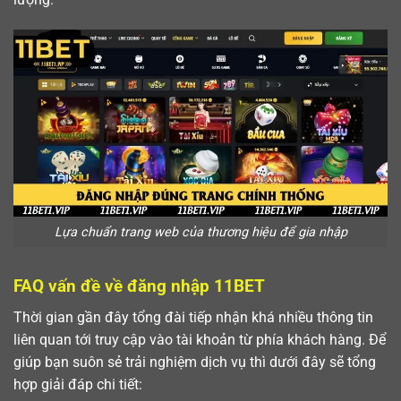
Lựa chuẩn trang web của thương hiệu để gia nhập
FAQ vấn đề về đăng nhập 11BET
Thời gian gần đây tổng đài tiếp nhận khá nhiều thông tin
liên quan tới truy cập vào tài khoản từ phía khách hàng. Để
giúp bạn suôn sẻ trải nghiệm dịch vụ thì dưới đây sẽ tổng
hợp giải đáp chi tiết: