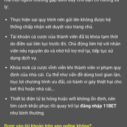
lý:
Thực hiện sai quy trình nên gửi lên không được hệ
thống chấp nhận xét duyệt vào trang chủ.
Tài khoản cá cược của thành viên đã bị khóa tạm thời
do điền sai liên tục trước đó. Chủ động liên hệ với nhân
viên nêu nguyên do và nhờ hỗ trợ mở lại, tiếp tục sử
dụng dịch vụ.
Khóa nick cá cược vĩnh viễn khi thành viên vi phạm quy
định của nhà cái. Cụ thể như vấn đề dùng tool gian lận,
trục lợi chương trình ưu đãi, có hành vi gây thiệt hại cho
bet thủ hoặc nhà cái,…
Thiết bị điện tử bị hỏng hoặc wifi không ổn định, nên
tìm cách khắc phục rồi quay trở lại
đăng nhập 11BET
như bình thường.
Được vào tài khoản trên app online không?