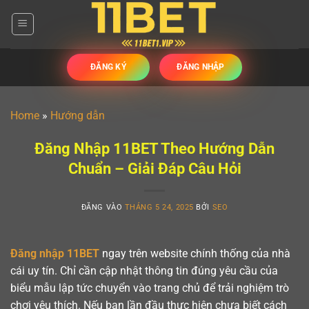
Bỏ
qua
nội
dung
ĐĂNG KÝ
ĐĂNG NHẬP
Home
»
Hướng dẫn
Đăng Nhập 11BET Theo Hướng Dẫn
Chuẩn – Giải Đáp Câu Hỏi
ĐĂNG VÀO
THÁNG 5 24, 2025
BỞI
SEO
Đăng nhập 11BET
ngay trên website chính thống của nhà
cái uy tín. Chỉ cần cập nhật thông tin đúng yêu cầu của
biểu mẫu lập tức chuyển vào trang chủ để trải nghiệm trò
chơi yêu thích. Nếu bạn lần đầu thực hiện chưa biết cách