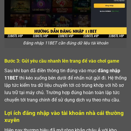
Đăng nhập 11BET cần đúng dữ liệu tài khoản
Bước 3: Gửi yêu cầu nhanh lên trang để vào chơi game
Sau khi bạn đã điền thông tin đúng vào mục
đăng nhập
11BET
thì kéo xuống bên dưới để nhấn nút gửi đi. Hệ thống
lập tức kiểm tra dữ liệu chuyển tới có trùng khớp với hồ sơ
lưu trữ tại máy chủ. Trường hợp đúng hoàn toàn lập tức
chuyển tới trang chính để sử dụng dịch vụ theo nhu cầu.
Lợi ích đăng nhập vào tài khoản nhà cái thường
xuyên
Hiện nay thương hiệu đã mở rộng khắp châu Á với kho