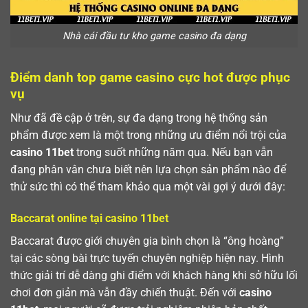
Nhà cái đầu tư kho game casino đa dạng
Điểm danh top game casino cực hot được phục
vụ
Như đã đề cập ở trên, sự đa dạng trong hệ thống sản
phẩm được xem là một trong những ưu điểm nổi trội của
casino 11bet
trong suốt những năm qua. Nếu bạn vẫn
đang phân vân chưa biết nên lựa chọn sản phẩm nào để
thử sức thì có thể tham khảo qua một vài gợi ý dưới đây:
Baccarat online tại casino 11bet
Baccarat được giới chuyên gia bình chọn là “ông hoàng”
tại các sòng bài trực tuyến chuyên nghiệp hiện nay. Hình
thức giải trí dễ dàng ghi điểm với khách hàng khi sở hữu lối
chơi đơn giản mà vẫn đầy chiến thuật. Đến với
casino