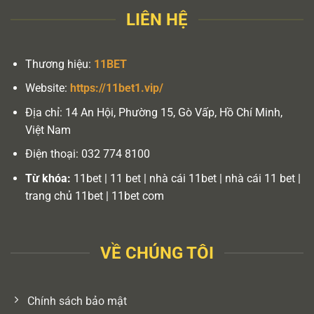
LIÊN HỆ
Thương hiệu:
11BET
Website:
https://11bet1.vip/
Địa chỉ: 14 An Hội, Phường 15, Gò Vấp, Hồ Chí Minh,
Việt Nam
Điện thoại: 032 774 8100
Từ khóa:
11bet | 11 bet | nhà cái 11bet | nhà cái 11 bet |
trang chủ 11bet | 11bet com
VỀ CHÚNG TÔI
Chính sách bảo mật