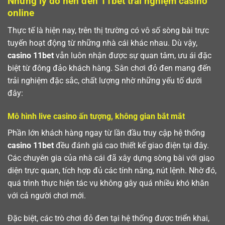
Những lý do nên đến 11bet trải nghiệm casino
online
Thực tế là hiện nay, trên thị trường có vô số sòng bài trực
tuyến hoạt động từ những nhà cái khác nhau. Dù vậy,
casino 11bet
vẫn luôn nhận được sự quan tâm, ưu ái đặc
biệt từ đông đảo khách hàng. Sân chơi đỏ đen mang đến
trải nghiệm đặc sắc, chất lượng nhờ những yếu tố dưới
đây:
Mô hình live casino ấn tượng, không gian bắt mắt
Phần lớn khách hàng ngay từ lần đầu truy cập hệ thống
casino 11bet
đều đánh giá cao thiết kế giao điện tại đây.
Các chuyên gia của nhà cái đã xây dựng sòng bài với giao
diện trực quan, tích hợp đủ các tính năng, nút lệnh. Nhờ đó,
quá trình thực hiện tác vụ không gây quá nhiều khó khăn
với cả người chơi mới.
Đặc biệt, các trò chơi đỏ đen tại hệ thống được triển khai,