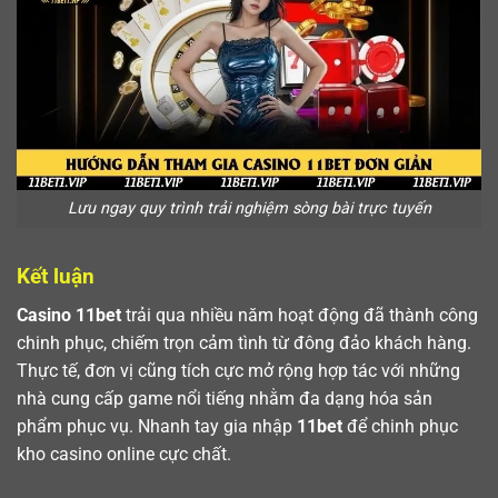
Lưu ngay quy trình trải nghiệm sòng bài trực tuyến
Kết luận
Casino 11bet
trải qua nhiều năm hoạt động đã thành công
chinh phục, chiếm trọn cảm tình từ đông đảo khách hàng.
Thực tế, đơn vị cũng tích cực mở rộng hợp tác với những
nhà cung cấp game nổi tiếng nhằm đa dạng hóa sản
phẩm phục vụ. Nhanh tay gia nhập
11bet
để chinh phục
kho casino online cực chất.