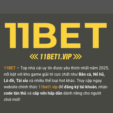
11BET
– Top nhà cái uy tín được yêu thích nhất năm 2025,
nổi bật với kho game giải trí cực chất như
Bắn cá, Nổ hũ,
Lô đề, Tài xỉu
và nhiều thể loại hot khác. Truy cập ngay
website chính thức
11bet1.vip
để
đăng ký tài khoản
, nhận
code tân thủ
và
cấp vốn hấp dẫn
dành riêng cho người
chơi mới!