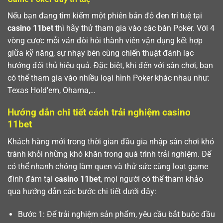
Nếu bạn đang tìm kiếm một phiên bản đỏ đen trí tuệ tại
casino 11bet
thì hãy thử tham gia vào các bàn Poker. Với 4
vòng cược mỗi ván đòi hỏi thành viên vận dụng kết hợp
giữa kỹ năng, sự nhạy bén cùng chiến thuật đánh lạc
hướng đối thủ hiệu quả. Đặc biệt, khi đến với sân chơi, bạn
có thể tham gia vào nhiều loại hình Poker khác nhau như:
Texas Hold’em, Ohama,…
Hướng dẫn chi tiết cách trải nghiệm casino
11bet
Khách hàng mới trong thời gian đầu gia nhập sân chơi khó
tránh khỏi những khó khăn trong quá trình trải nghiệm. Để
có thể nhanh chóng làm quen và thử sức cùng loạt game
đình đám tại
casino 11bet
, mọi người có thể tham khảo
qua hướng dẫn các bước chi tiết dưới đây:
Bước 1: Để trải nghiệm sản phẩm, yêu cầu bắt buộc đầu